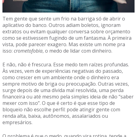
Tem gente que sente um frio na barriga só de abrir o
aplicativo do banco. Outros adiam boletos, ignoram
extratos ou evitam qualquer conversa sobre orçamento
como se estivessem fugindo de um fantasma. À primeira
vista, pode parecer exagero. Mas existe um nome pra
isso:
crometofobia
, o medo de lidar com dinheiro.
E não, não é frescura. Esse medo tem raízes profundas.
Às vezes, vem de experiências negativas do passado,
como crescer em um ambiente onde o dinheiro era
sempre motivo de briga ou preocupação. Outras vezes,
surge depois de uma dívida mal resolvida, uma perda
financeira ou até mesmo pela simples ideia de não “saber
mexer com isso”. O que é certo é que esse tipo de
bloqueio não escolhe perfil: pode atingir gente com
renda alta, baixa, autônomos, assalariados ou
empresários.
O problema é que o medo, quando vira rotina, tende a