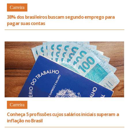
Carreira
38% dos brasileiros buscam segundo emprego para
pagar suas contas
Carreira
Conheça 5 profissões cujos salários iniciais superam a
inflação no Brasil