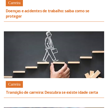
Carreira
Doenças e acidentes de trabalho: saiba como se
proteger
Carreira
Transição de carreira: Descubra se existe idade certa