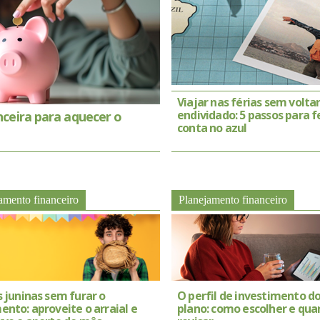
Viajar nas férias sem volta
endividado: 5 passos para f
nceira para aquecer o
conta no azul
amento financeiro
Planejamento financeiro
 juninas sem furar o
O perfil de investimento d
nto: aproveite o arraial e
plano: como escolher e qu