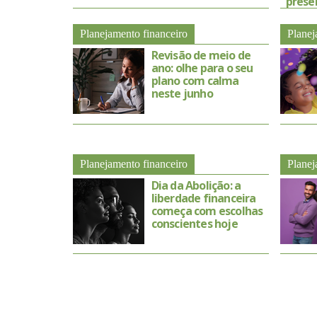
prese
Planejamento financeiro
Planej
Revisão de meio de
ano: olhe para o seu
plano com calma
neste junho
Planejamento financeiro
Planej
Dia da Abolição: a
liberdade financeira
começa com escolhas
conscientes hoje