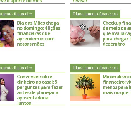
rve o aporte do mês
revisar
amento financeiro
Planejamento financeiro
Dia das Mães chega
Checkup fina
no domingo: 4 lições
de meio de an
financeiras que
que avaliar 
aprendemos com
para chegar
nossas mães
dezembro
amento financeiro
Planejamento financeiro
Conversas sobre
Minimalismo
dinheiro no casal: 5
financeiro: v
perguntas para fazer
menos para i
antes de planejar a
mais no que 
aposentadoria
juntos