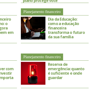
plano protege você
Planejamento financeiro
nceiro
Dia da Educação:
o: o
como a educação
agora
financeira
 bem em
transforma o futuro
da sua família
Planejamento financeiro
Reserva de
iver com
emergência: quanto
nvestir
é suficiente e onde
importa
guardar