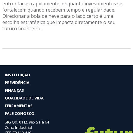
enfrentadas rapidamente, enquanto investimentos se
fortalecem quando recebem tempo e regularidade.
Direcionar a bola de neve para o lado certo é uma
escolha estratégica que impacta diretamente o seu
futuro financeiro.
INSTITUIÇÃO
PREVIDÊNCIA
FINANÇAS
QUALIDADE DE VIDA
FERRAMENTAS
FALE CONOSCO
SIG Qd. 01 Lt. 985 Sala 64
Zona Industrial
CEP 70.610-410