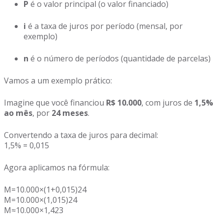
P
é o valor principal (o valor financiado)
i
é a taxa de juros por período (mensal, por
exemplo)
n
é o número de períodos (quantidade de parcelas)
Vamos a um exemplo prático:
Imagine que você financiou
R$ 10.000
, com juros de
1,5%
ao mês
, por
24 meses
.
Convertendo a taxa de juros para decimal:
1,5% = 0,015
Agora aplicamos na fórmula:
M=10.000×(1+0,015)24
M=10.000×(1,015)24
M≈10.000×1,423