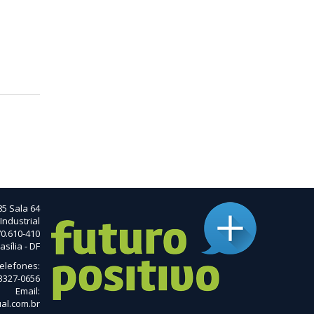
85 Sala 64
Industrial
0.610-410
asília - DF
elefones:
 3327-0656
Email:
al.com.br