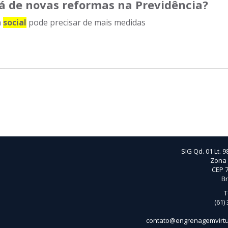
rá de novas reformas na Previdência?
a
social
pode precisar de mais medidas
SIG Qd. 01 Lt. 9
Zona 
CEP 7
Br
T
(61)
contato@engrenagemvirtu