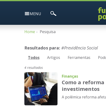
MENU
Home
Pesquisa
Resultados para:
#Previdência Social
Todos
Artigos
Ferramentas
Podc
4 resultados
Finanças
Como a reforma 
investimentos
A polêmica reforma afeta